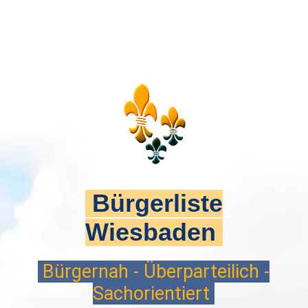
Bürgerliste
Wiesbaden
Bürgernah - Überparteilich -
Sachorientiert