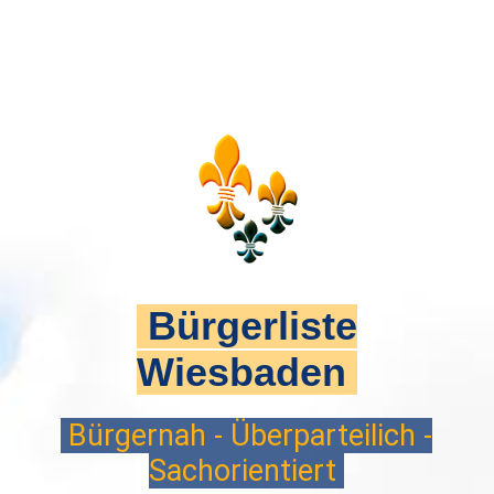
Bürgerliste
Wiesbaden
Bürgernah - Überparteilich -
Sachorientiert